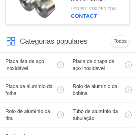
alumínio Entrega
USD1500-3000 PER TON MOQ:DE 1 TONELADAS
rápida para aplicações
CONTACT
de construção
Categorias populares
Todos
Placa lisa de aço
Placa de chapa de
inoxidável
aço inoxidável
Placa de alumínio da
Rolo de alumínio da
folha
bobina
Rolo de alumínio da
Tubo de alumínio da
tira
tubulação