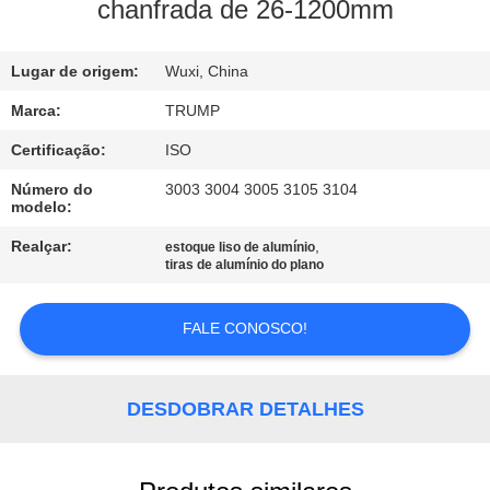
À
chanfrada de 26-1200mm
FÁBRICA
Lugar de origem:
Wuxi, China
CONTROLE
Marca:
TRUMP
DE
Certificação:
ISO
QUALIDADE
Número do
3003 3004 3005 3105 3104
modelo:
CONTACTE-
Realçar:
,
estoque liso de alumínio
tiras de alumínio do plano
NOS
FALE CONOSCO!
SOLICITE
UM
DESDOBRAR DETALHES
ORÇAMENTO