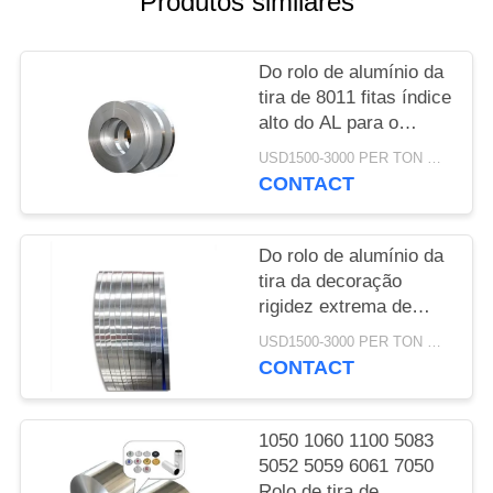
Produtos similares
MAPA
DO
Do rolo de alumínio da
SITE
tira de 8011 fitas índice
alto do AL para o
PRIVACY
tampão de garrafa
USD1500-3000 PER TON MOQ:DE 1 TONELADAS
medicinal
POLICY
CONTACT
Do rolo de alumínio da
tira da decoração
rigidez extrema de
grande resistência de
USD1500-3000 PER TON MOQ:DE 1 TONELADAS
pouco peso
CONTACT
1050 1060 1100 5083
5052 5059 6061 7050
Rolo de tira de