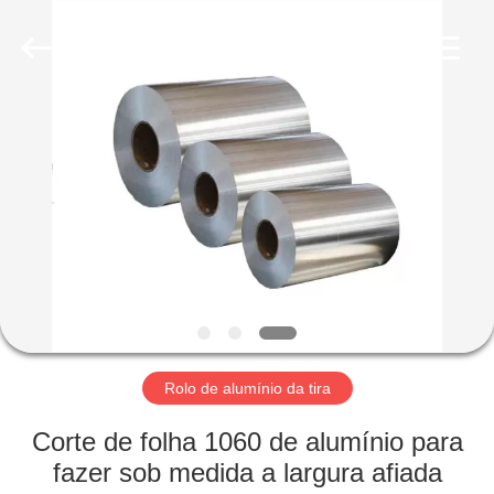
2026
WUXI
HONGJINMILAI
STEEL
CO.,LTD.
All
Rights
Reserved.
PARA
CASA
PRODUTOS
VÍDEOS
SOBRE
NÓS
Rolo de alumínio da tira
Corte de folha 1060 de alumínio para
VISITA
fazer sob medida a largura afiada