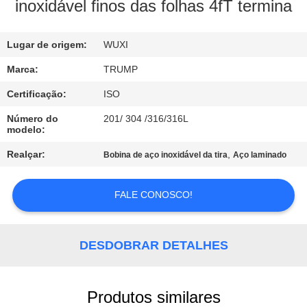
À
inoxidável finos das folhas 4fT termina
FÁBRICA
Lugar de origem:
WUXI
CONTROLE
Marca:
TRUMP
DE
Certificação:
ISO
QUALIDADE
Número do
201/ 304 /316/316L
modelo:
CONTACTE-
Realçar:
,
Bobina de aço inoxidável da tira
Aço laminado
NOS
FALE CONOSCO!
SOLICITE
UM
DESDOBRAR DETALHES
ORÇAMENTO
Produtos similares