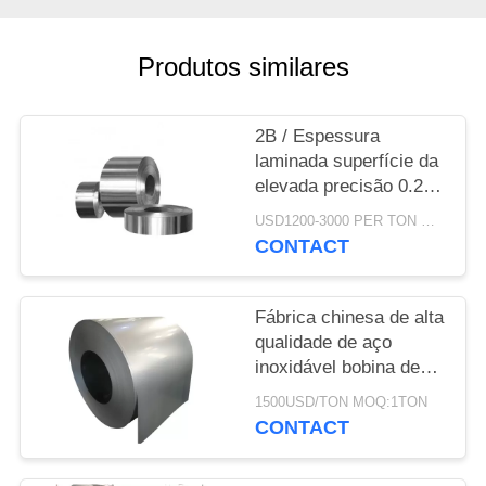
MAPA
DO
Produtos similares
SITE
2B / Espessura
PRIVACY
laminada superfície da
POLICY
elevada precisão 0.2-
100mm da chapa de
USD1200-3000 PER TON MOQ:DE 1 TONELADAS
aço dos
CONTACT
VAGABUNDOS
Fábrica chinesa de alta
qualidade de aço
inoxidável bobina de
aço inoxidável
1500USD/TON MOQ:1TON
CONTACT