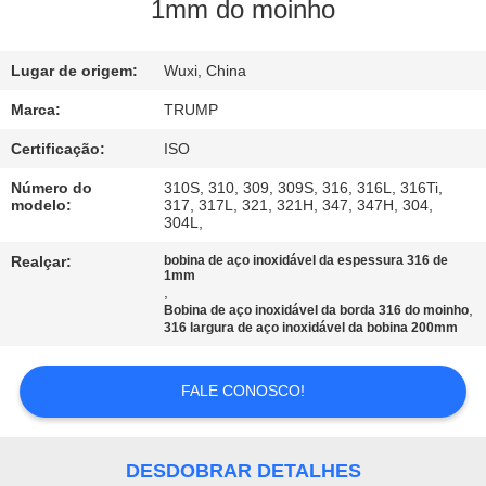
À
1mm do moinho
FÁBRICA
Lugar de origem:
Wuxi, China
CONTROLE
Marca:
TRUMP
DE
Certificação:
ISO
QUALIDADE
Número do
310S, 310, 309, 309S, 316, 316L, 316Ti,
modelo:
317, 317L, 321, 321H, 347, 347H, 304,
304L,
CONTACTE-
Realçar:
bobina de aço inoxidável da espessura 316 de
1mm
NOS
,
,
Bobina de aço inoxidável da borda 316 do moinho
316 largura de aço inoxidável da bobina 200mm
SOLICITE
UM
FALE CONOSCO!
ORÇAMENTO
DESDOBRAR DETALHES