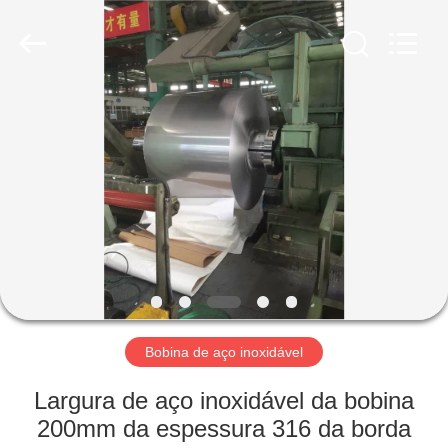
2026
WUXI
HONGJINMILAI
STEEL
CO.,LTD.
All
Rights
Reserved.
PARA
CASA
PRODUTOS
VÍDEOS
SOBRE
NÓS
Bobina de aço inoxidável
Largura de aço inoxidável da bobina
VISITA
200mm da espessura 316 da borda