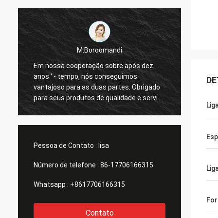
M.Boroomandi
Em nossa cooperação sobre após dez
Em nos
anos ' - tempo, nós conseguimos
anos '
DE
vantajoso para as duas partes. Obrigado
vantaj
o
para seus produtos de qualidade e serviço
para s
Lig
atento. Nosso negócio tem grande
atento
Esp
Pessoa de Contato :
lisa
Número de telefone :
86-17706166315
Lig
Whatsapp :
+8617706166315
Fo
Contato