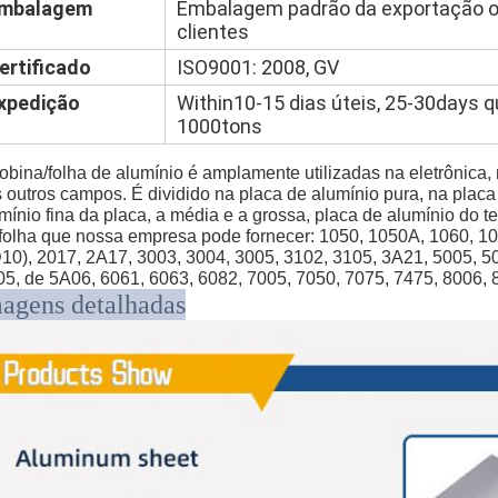
mbalagem
Embalagem padrão da exportação o
clientes
ertificado
ISO9001: 2008, GV
xpedição
Within10-15 dias úteis, 25-30days 
1000tons
obina/folha de alumínio é amplamente utilizadas na eletrônica
 outros campos. É dividido na placa de alumínio pura, na placa
mínio fina da placa, a média e a grossa, placa de alumínio do 
folha que nossa empresa pode fornecer: 1050, 1050A, 1060, 10
10), 2017, 2A17, 3003, 3004, 3005, 3102, 3105, 3A21, 5005, 50
5, de 5A06, 6061, 6063, 6082, 7005, 7050, 7075, 7475, 8006, 
agens detalhadas