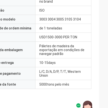
no brand
ção
ISO
o modelo
3003 3004 3005 3105 3104
de de ordem mínima
de 1 toneladas
USD1500-3000 PER TON
Páletes de madeira da
 da embalagem
exportação em condições de
navegar padrão
 entrega
10-15days
L/C, D/A, D/P, T/T, Western
e pagamento
Union
e da fonte
5000tons pelo mês