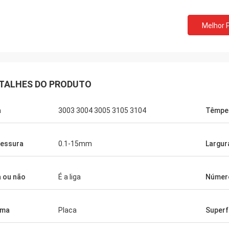
Melhor 
M.Boroomandi
sa cooperação sobre após dez
 - tempo, nós conseguimos
TALHES DO PRODUTO
oso para as duas partes. Obrigado
eus produtos de qualidade e serviço
a
3003 3004 3005 3105 3104
Têmpe
. Nosso negócio tem grande
essura
0.1-15mm
Largur
a ou não
É a liga
Númer
rma
Placa
Superf