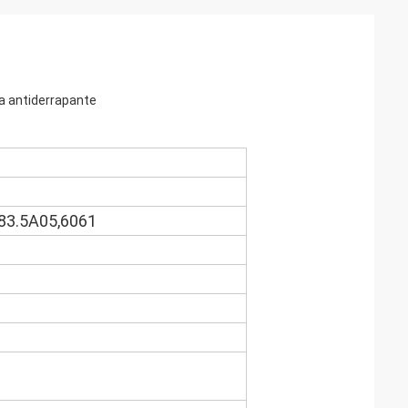
ca antiderrapante
083.5A05,6061