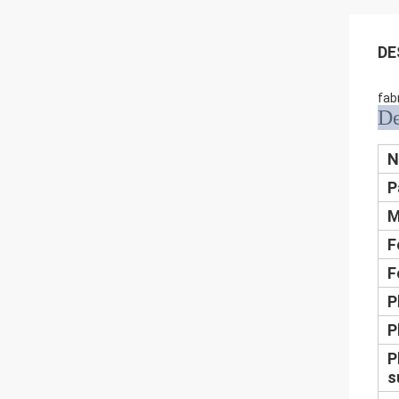
DE
fab
De
N
P
M
F
F
P
P
P
s