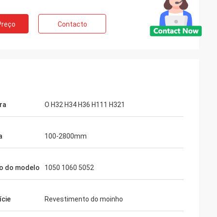
Preço
Contacto
ra
O H32 H34 H36 H111 H321
a
100-2800mm
o do modelo
1050 1060 5052
ície
Revestimento do moinho