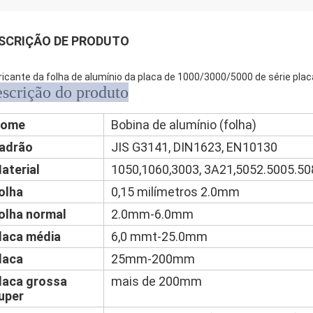
SCRIÇÃO DE PRODUTO
ricante da folha de alumínio da placa de 1000/3000/5000 de série pla
scrição do produto
ome
Bobina de alumínio (folha)
adrão
JIS G3141, DIN1623, EN10130
aterial
1050,1060,3003, 3A21,5052.5005.5
olha
0,15 milímetros 2.0mm
olha normal
2.0mm-6.0mm
laca média
6,0 mmt-25.0mm
laca
25mm-200mm
laca grossa
mais de 200mm
uper