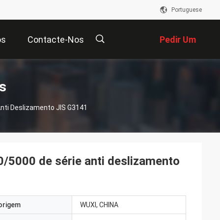
Portuguese
os
Contacte-Nos
Pedir Um
Orçamento
描
s
Anti Deslizamento JIS G3141
述
0/5000 de série anti deslizamento
origem
WUXI, CHINA