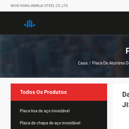
WUXI HONGJINMILAI STEEL CO.,LTD
Casa
/
Placa De Alumínio D
Todos Os Produtos
Da
J
Placa lisa de aço inoxidável
Placa de chapa de aço inoxidável