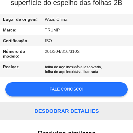
À
superfície do espelho das folhas 2B
FÁBRICA
Lugar de origem:
Wuxi, China
CONTROLE
Marca:
TRUMP
DE
Certificação:
ISO
QUALIDADE
Número do
201/304/316/310S
modelo:
CONTACTE-
Realçar:
,
folha de aço inoxidável escovada
folha de aço inoxidável lustrada
NOS
FALE CONOSCO!
SOLICITE
UM
DESDOBRAR DETALHES
ORÇAMENTO