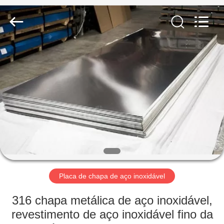
2026
WUXI
HONGJINMILAI
STEEL
CO.,LTD.
All
Rights
Reserved.
PARA
CASA
PRODUTOS
VÍDEOS
SOBRE
NÓS
Placa de chapa de aço inoxidável
316 chapa metálica de aço inoxidável,
VISITA
revestimento de aço inoxidável fino da