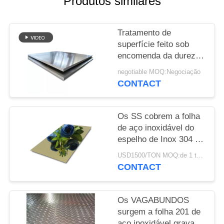
Produtos similares
MAPA
DO
Tratamento de
SITE
superfície feito sob
encomenda da dureza
PRIVACY
alta segura de aço
negotiable MOQ:Negociação
inoxidável estrutural do
POLICY
CONTACT
alimento dos painéis
Os SS cobrem a folha
de aço inoxidável do
espelho de Inox 304 do
preto 201 do ouro para
USD1500/TON MOQ:de 1 toneladas
a decoração exterior
CONTACT
interior
Os VAGABUNDOS
surgem a folha 201 de
aço inoxidável gravada