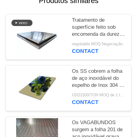
Produtos similares
MAPA
DO
Tratamento de
SITE
superfície feito sob
encomenda da dureza
PRIVACY
alta segura de aço
negotiable MOQ:Negociação
inoxidável estrutural do
POLICY
CONTACT
alimento dos painéis
Os SS cobrem a folha
de aço inoxidável do
espelho de Inox 304 do
preto 201 do ouro para
USD1500/TON MOQ:de 1 toneladas
a decoração exterior
CONTACT
interior
Os VAGABUNDOS
surgem a folha 201 de
aço inoxidável gravada