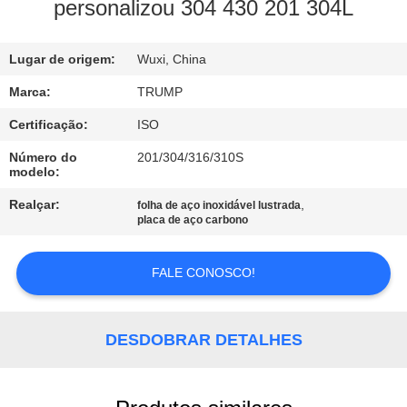
À
personalizou 304 430 201 304L
FÁBRICA
Lugar de origem:
Wuxi, China
CONTROLE
Marca:
TRUMP
DE
Certificação:
ISO
QUALIDADE
Número do
201/304/316/310S
modelo:
CONTACTE-
Realçar:
,
folha de aço inoxidável lustrada
placa de aço carbono
NOS
FALE CONOSCO!
SOLICITE
UM
DESDOBRAR DETALHES
ORÇAMENTO