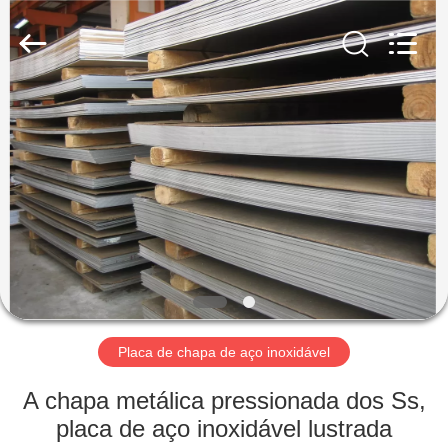
2026
WUXI
HONGJINMILAI
STEEL
CO.,LTD.
All
Rights
Reserved.
PARA
CASA
PRODUTOS
VÍDEOS
SOBRE
NÓS
Placa de chapa de aço inoxidável
A chapa metálica pressionada dos Ss,
VISITA
placa de aço inoxidável lustrada