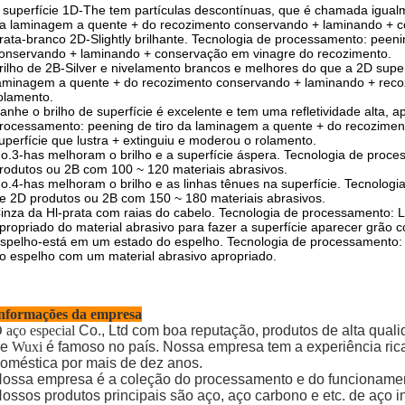
 superfície 1D-The tem partículas descontínuas, que é chamada igual
a laminagem a quente + do recozimento conservando + laminando + c
rata-branco 2D-Slightly brilhante. Tecnologia de processamento: peen
onservando + laminando + conservação em vinagre do recozimento.
rilho de 2B-Silver e nivelamento brancos e melhores do que a 2D super
aminagem a quente + do recozimento conservando + laminando + reco
olamento.
anhe o brilho de superfície é excelente e tem uma refletividade alta, 
rocessamento: peening de tiro da laminagem a quente + do recozime
uperfície que lustra + extinguiu e moderou o rolamento.
o.3-has melhoram o brilho e a superfície áspera. Tecnologia de pro
rodutos ou 2B com 100 ~ 120 materiais abrasivos.
o.4-has melhoram o brilho e as linhas tênues na superfície. Tecnolo
e 2D produtos ou 2B com 150 ~ 180 materiais abrasivos.
inza da Hl-prata com raias do cabelo. Tecnologia de processamento:
propriado do material abrasivo para fazer a superfície aparecer grão c
spelho-está em um estado do espelho. Tecnologia de processamento: 
o espelho com um material abrasivo apropriado.
nformações da empresa
 aço especial
Co., Ltd com boa reputação, produtos de alta qual
e
Wuxi
é famoso no país. Nossa empresa tem a experiência ric
oméstica por mais de dez anos.
ossa empresa é a coleção do processamento e do funcionament
ossos produtos principais são aço, aço carbono e etc. de aço i