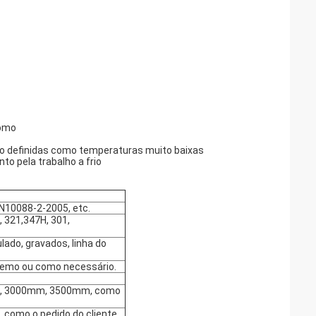
romo
o definidas como temperaturas muito baixas
o pela trabalho a frio
10088-2-2005, etc.
, 321,347H, 301,
lado, gravados, linha do
sântemo ou como necessário.
, 3000mm, 3500mm, como
mo o pedido do cliente