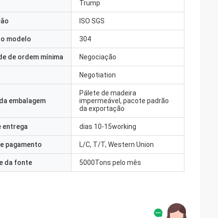
Trump
ção
ISO SGS
o modelo
304
de de ordem mínima
Negociação
Negotiation
Pálete de madeira
 da embalagem
impermeável, pacote padrão
da exportação
 entrega
dias 10-15working
e pagamento
L/C, T/T, Western Union
e da fonte
5000Tons pelo mês