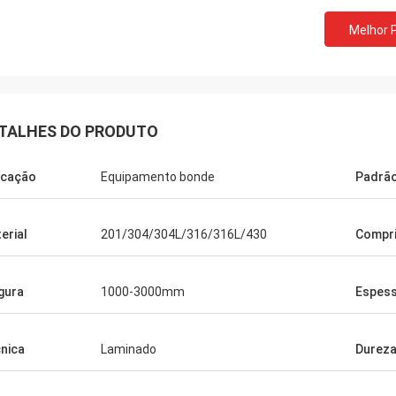
Melhor 
M.Boroomandi
sa cooperação sobre após dez
TALHES DO PRODUTO
 - tempo, nós conseguimos
oso para as duas partes. Obrigado
icação
Equipamento bonde
Padrã
eus produtos de qualidade e serviço
. Nosso negócio tem grande
erial
201/304/304L/316/316L/430
Compr
gura
1000-3000mm
Espes
nica
Laminado
Durez