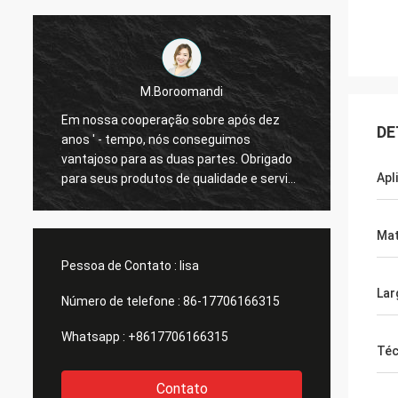
M.Boroomandi
Em nossa cooperação sobre após dez
Em nos
DE
anos ' - tempo, nós conseguimos
anos '
vantajoso para as duas partes. Obrigado
vantaj
Apl
o
para seus produtos de qualidade e serviço
para s
atento. Nosso negócio tem grande
atento
Mat
Pessoa de Contato :
lisa
Lar
Número de telefone :
86-17706166315
Whatsapp :
+8617706166315
Téc
Contato