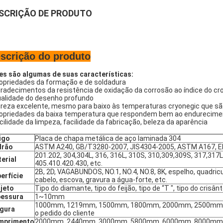
SCRIÇÃO DE PRODUTO
scrição do produto
es são algumas de suas características:
opriedades da formação e de soldadura
radecimentos da resistência de oxidação da corrosão ao índice do c
alidade do desenho profundo
reza excelente, mesmo para baixo às temperaturas cryonegic que sã
opriedades da baixa temperatura que respondem bem ao endureciment
cilidade da limpeza, facilidade da fabricação, beleza da aparência
igo
Placa de chapa metálica de aço laminada 304
drão
ASTM A240, GB/T3280-2007, JIS4304-2005, ASTM A167, EN
201.202, 304,304L, 316, 316L, 310S, 310,309,309S, 317,317L
erial
405.410.420.430, etc.
2B, 2D, VAGABUNDOS, NO.1, NO.4, NO.8, 8K, espelho, quadricu
erfície
cabelo, escova, gravura a água-forte, etc.
jeto
Tipo do diamante, tipo do feijão, tipo de “T ", tipo do cri
pessura
1~10mm
1000mm, 1219mm, 1500mm, 1800mm, 2000mm, 2500mm
gura
o pedido do cliente
mprimento
2000mm, 2440mm, 3000mm, 5800mm, 6000mm, 8000mm, co