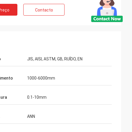
Preço
Contacto
o
JIS, AISI, ASTM, GB, RUÍDO, EN
imento
1000-6000mm
sura
0.1-10mm
a
ANN