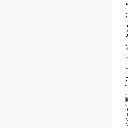
a
d
p
c
b
l
r
B
p
s
N
p
N
d
C
a
E
d
I
O
d
d
N
N