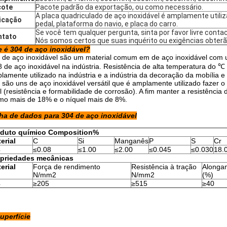
cote
Pacote padrão da exportação, ou como necessário.
A placa quadriculado de aço inoxidável é amplamente util
icação
pedal, plataforma do navio, e placa do carro.
Se você tem qualquer pergunta, sinta por favor livre conta
ntato
Nós somos certos que suas inquérito ou exigências obterã
 é 304 de aço inoxidável?
 de aço inoxidável são um material comum em de aço inoxidável com
8 de aço inoxidável na indústria. Resistência de alta temperatura d
lamente utilizado na indústria e a indústria da decoração da mobília e 
 são uns de aço inoxidável versátil que é amplamente utilizado faz
al (resistência e formabilidade de corrosão). A fim manter a resistência
mo mais de 18% e o níquel mais de 8%.
ha de dados para 304 de aço inoxidável
oduto químico Composition%
erial
C
Si
Manganês
P
S
Cr
4
≤0.08
≤1.00
≤2.00
≤0.045
≤0.030
18.
priedades mecânicas
erial
Força de rendimento
Resistência à tração
Alonga
N/mm2
N/mm2
(%)
4
≥205
≥515
≥40
uperfície