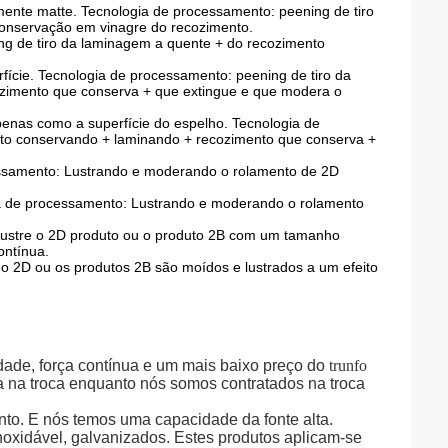
mente matte. Tecnologia de processamento: peening de tiro
onservação em vinagre do recozimento.
ing de tiro da laminagem a quente + do recozimento
fície. Tecnologia de processamento: peening de tiro da
zimento que conserva + que extingue e que modera o
apenas como a superfície do espelho. Tecnologia de
nto conservando + laminando + recozimento que conserva +
cessamento: Lustrando e moderando o rolamento de 2D
gia de processamento: Lustrando e moderando o rolamento
 Lustre o 2D produto ou o produto 2B com um tamanho
ontínua.
o 2D ou os produtos 2B são moídos e lustrados a um efeito
idade, força contínua e um mais baixo preço do
trunfo
a na troca enquanto nós somos contratados na troca
o. E nós temos uma capacidade da fonte alta.
noxidável, galvanizados. Estes produtos aplicam-se