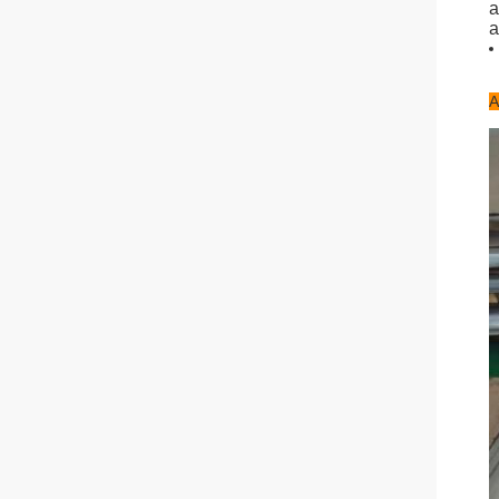
a
a
A