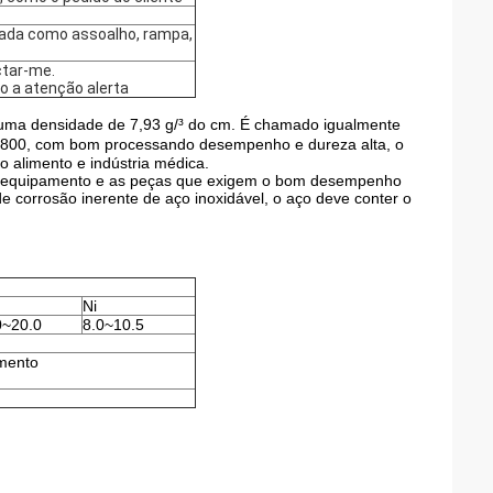
izada como assoalho, rampa,
ctar-me.
o a atenção alerta
 uma densidade de 7,93 g/³ do cm. É chamado igualmente
o ℃ 800, com bom processando desempenho e dureza alta, o
o alimento e indústria médica.
er o equipamento e as peças que exigem o bom desempenho
 de corrosão inerente de aço inoxidável, o aço deve conter o
Ni
0~20.0
8.0~10.5
mento