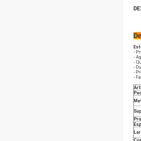
DE
De
Est
-
Pr
-
Ag
-
Qu
-
Du
-
Pr
-
Fa
Art
Pa
Mat
Sup
Pro
Es
Lar
Co