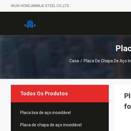
WUXI HONGJINMILAI STEEL CO.,LTD
Pla
Casa
/
Placa De Chapa De Aço In
Todos Os Produtos
Pl
fo
Placa lisa de aço inoxidável
Placa de chapa de aço inoxidável