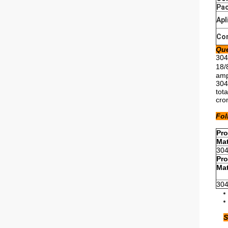
Pa
Apl
Co
Que
304
18/
amp
304
tot
cro
Fol
Pr
Mat
30
Pro
Mat
30
S