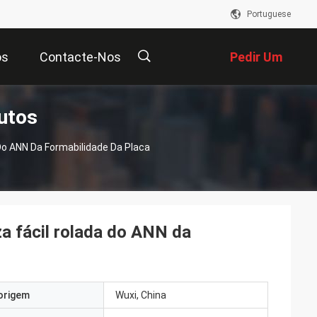
Portuguese
os
Contacte-Nos
Pedir Um
utos
Orçamento
描
 Do ANN Da Formabilidade Da Placa
述
za fácil rolada do ANN da
origem
Wuxi, China