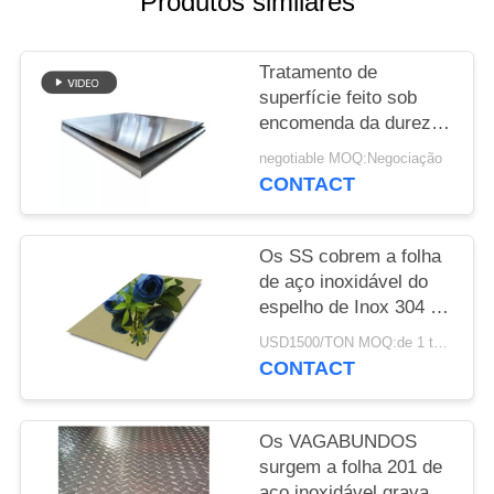
Produtos similares
MAPA
DO
Tratamento de
SITE
superfície feito sob
encomenda da dureza
PRIVACY
alta segura de aço
negotiable MOQ:Negociação
inoxidável estrutural do
POLICY
CONTACT
alimento dos painéis
Os SS cobrem a folha
de aço inoxidável do
espelho de Inox 304 do
preto 201 do ouro para
USD1500/TON MOQ:de 1 toneladas
a decoração exterior
CONTACT
interior
Os VAGABUNDOS
surgem a folha 201 de
aço inoxidável gravada