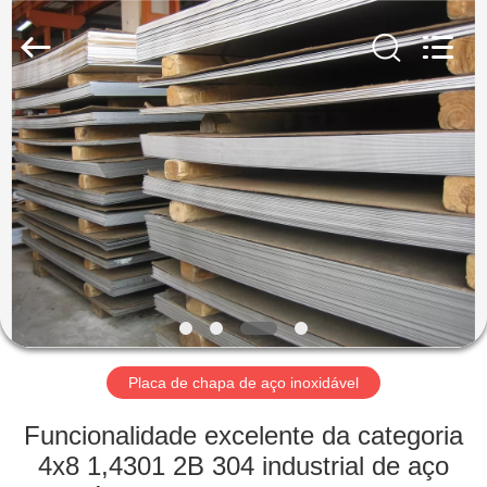
2026
WUXI
HONGJINMILAI
STEEL
CO.,LTD.
All
Rights
Reserved.
PARA
CASA
PRODUTOS
VÍDEOS
SOBRE
NÓS
Placa de chapa de aço inoxidável
Funcionalidade excelente da categoria
VISITA
4x8 1,4301 2B 304 industrial de aço