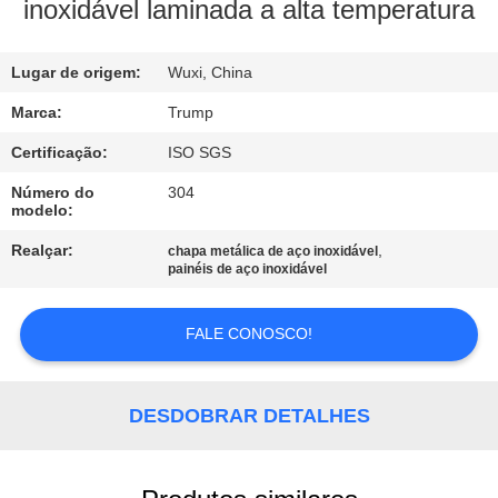
À
inoxidável laminada a alta temperatura
FÁBRICA
Lugar de origem:
Wuxi, China
CONTROLE
Marca:
Trump
DE
Certificação:
ISO SGS
QUALIDADE
Número do
304
modelo:
CONTACTE-
Realçar:
,
chapa metálica de aço inoxidável
painéis de aço inoxidável
NOS
FALE CONOSCO!
SOLICITE
UM
DESDOBRAR DETALHES
ORÇAMENTO