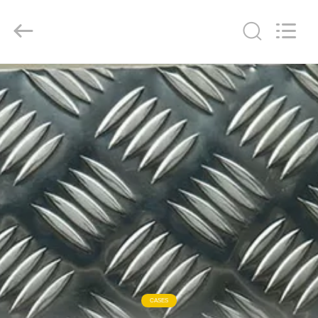
2026
WUXI
HONGJINMILAI
STEEL
CO.,LTD.
All
Rights
Reserved.
PARA
CASA
PRODUTOS
VÍDEOS
SOBRE
NÓS
VISITA
CASES