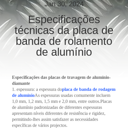
À
Jan 30, 2024
FÁBRICA
Especificações
técnicas da placa de
CONTROLE
DE
banda de rolamento
QUALIDADE
de alumínio
CONTACTE-
NOS
Especificações das placas de travagem de alumínio-
diamante
1. espessura: a espessura do
placa de banda de rodagem
SOLICITE
de alumínio
As espessuras usadas comumente incluem
UM
1,0 mm, 1,2 mm, 1,5 mm e 2,0 mm, entre outros.Placas
de alumínio padronizadas de diferentes espessuras
ORÇAMENTO
apresentam níveis diferentes de resistência e rigidez,
permitindo-lhes assim satisfazer as necessidades
específicas de vários projectos.