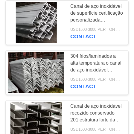
Canal de aço inoxidável
de superfície certificação
personalizada
galvanizada do GV
USD1500-3000 PER TON MOQ:DE 1 TONELADAS
CONTACT
304 frios/laminados a
alta temperatura o canal
de aço inoxidável
enegreceu o tratamento
USD1500-3000 PER TON MOQ:DE 1 TONELADAS
de superfície
CONTACT
Canal de aço inoxidável
recozido conservado
201 estrutura forte da
categoria de 202 SS
USD1500-3000 PER TON MOQ:DE 1 TONELADAS