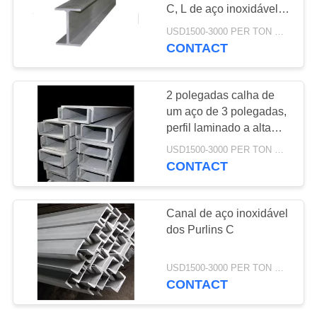
MAPA
C, L de aço inoxidável
DO
parede do canal irradia
USD1500-3000 PER TON MOQ:DE 1 TONELADAS
Construcion
CONTACT
SITE
PRIVACY
2 polegadas calha de
um aço de 3 polegadas,
POLICY
perfil laminado a alta
temperatura do canal de
USD1500-3000 PER TON MOQ:DE 1 TONELADAS
aço inoxidável do
CONTACT
suporte
Canal de aço inoxidável
dos Purlins C
USD1500-3000 PER TON MOQ:DE 1 TONELADAS
CONTACT