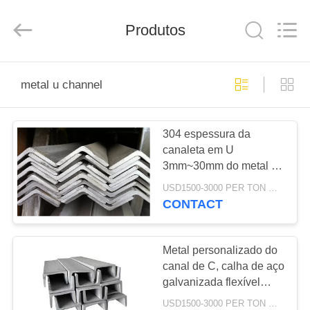
2026
WUXI
HONGJINMILAI
Produtos
STEEL
CO.,LTD.
All
Rights
Reserved.
PARA
metal u channel
CASA
304 espessura da
PRODUTOS
canaleta em U
3mm~30mm do metal da
VÍDEOS
categoria de 316L 310s
USD1500-3000 PER TON MOQ:DE 1 TONELADAS
904L para a construção
CONTACT
SOBRE
NÓS
Metal personalizado do
canal de C, calha de aço
galvanizada flexível
VISITA
para a instalação
USD1500-3000 PER TON MOQ:DE 1 TONELADAS