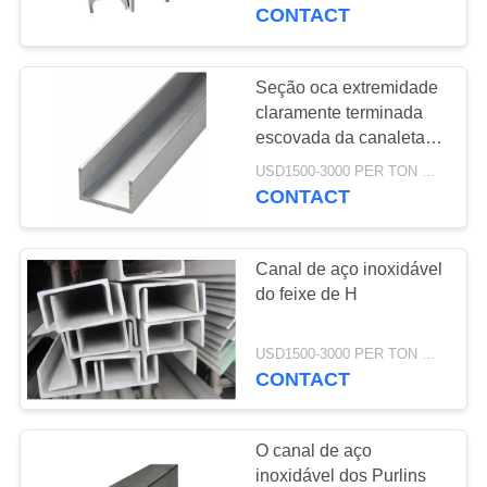
À
CONTACT
FÁBRICA
Seção oca extremidade
CONTROLE
claramente terminada
escovada da canaleta
DE
em U moinho de aço
USD1500-3000 PER TON MOQ:DE 1 TONELADAS
QUALIDADE
inoxidável
CONTACT
CONTACTE-
Canal de aço inoxidável
NOS
do feixe de H
SOLICITE
USD1500-3000 PER TON MOQ:DE 1 TONELADAS
CONTACT
UM
ORÇAMENTO
O canal de aço
inoxidável dos Purlins